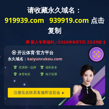
网站首页
公司简介
企业资质
华体会
明）科技