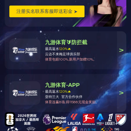
好每一件工作。鼓励大家加强自身
地址：江西省南昌市红谷滩区
要树立终身学习的观念，以只争朝
红谷中大道九江银行大厦17楼
网址：
http://www.www.idproductionstudios.com
联系：周朗：18070388658
邮箱：254066797@qq.com
如果您有梦想，如果您想创
业，欢迎加入鼎诚团队
鼎诚为有梦想的您提供平台，
圆您创业梦！！！
分
版权所有©华体会买球（昆明）科技有限公司 技术支
地址：江西省南昌市红谷
九游在线网页_九游online(中国)
|
乐鱼app登录入口
|
九游在线官网_九游
（中国）
|
九游在线客服
|
安博app最新版下载_安博（中国）
|
开云官方
在线入口
|
米兰app官方端入口
|
KY.COM
|
开云体育
|
九游在线网页_九游online(中国)
|
乐鱼app登录入口
|
九游在线官网_九游
（中国）
|
九游在线客服
|
安博app最新版下载_安博（中国）
|
开云官方